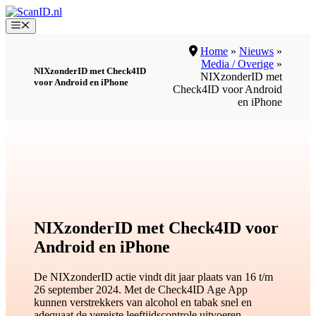
Ga
naar
Menu
de
inhoud
Home
»
Nieuws
»
Media / Overige
»
NIXzonderID met Check4ID
NIXzonderID met
voor Android en iPhone
Check4ID voor Android
en iPhone
NIXzonderID met Check4ID voor
Android en iPhone
De NIXzonderID actie vindt dit jaar plaats van 16 t/m
26 september 2024. Met de Check4ID Age App
kunnen verstrekkers van alcohol en tabak snel en
adequaat de vereiste leeftijdscontrole uitvoeren.