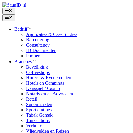
Ga
naar
Menu
de
Menu
inhoud
Bedrijf
Applicaties & Case Studies
Barcodering
Consultancy
ID Documenten
Partners
Branches
Beveiliging
Coffeeshops
Horeca & Evenementen
Hotels en Campings
Kansspel / Casino
Notarissen en Advocaten
Retail
Supermarkten
Sportkantines
Tabak Gemak
Tankstations
Verhuur
Vliegvelden en Reizen