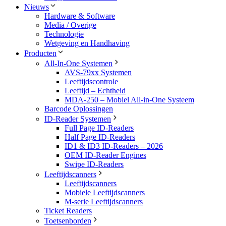
Nieuws
Hardware & Software
Media / Overige
Technologie
Wetgeving en Handhaving
Producten
All-In-One Systemen
AVS-79xx Systemen
Leeftijdscontrole
Leeftijd – Echtheid
MDA-250 – Mobiel All-in-One Systeem
Barcode Oplossingen
ID-Reader Systemen
Full Page ID-Readers
Half Page ID-Readers
ID1 & ID3 ID-Readers – 2026
OEM ID-Reader Engines
Swipe ID-Readers
Leeftijdscanners
Leeftijdscanners
Mobiele Leeftijdscanners
M-serie Leeftijdscanners
Ticket Readers
Toetsenborden