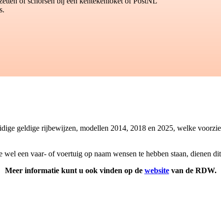
zetten of schorsen bij een kentekenloket of PostNL
s.
idige geldige rijbewijzen, modellen 2014, 2018 en 2025, welke voorzi
 wel een vaar- of voertuig op naam wensen te hebben staan, dienen dit
Meer informatie kunt u ook vinden op de
website
van de RDW.