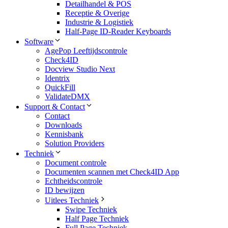
Detailhandel & POS
Receptie & Overige
Industrie & Logistiek
Half-Page ID-Reader Keyboards
Software
AgePop Leeftijdscontrole
Check4ID
Docview Studio Next
Identrix
QuickFill
ValidateDMX
Support & Contact
Contact
Downloads
Kennisbank
Solution Providers
Techniek
Document controle
Documenten scannen met Check4ID App
Echtheidscontrole
ID bewijzen
Uitlees Techniek
Swipe Techniek
Half Page Techniek
Full Page Techniek