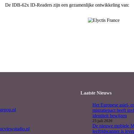
De IDB-62x ID-Readers zijn een gezamenlijke ontwikkeling van:
Laatste Nieuws
Het Europese asiel- e
epop.nl
migratiepact heeft inv
identiteit bewijzen
25 juli 2026
De nieuwe mobiele
cviewstudio.nl
leeftijdscanner is leve