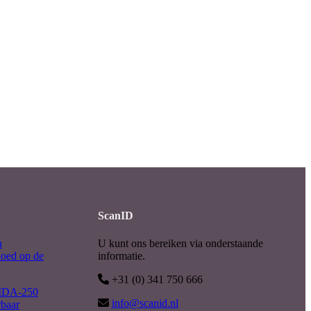
ScanID
n
U kunt ons bereiken via onderstaande
loed op de
informatie.
+31 (0) 341 750 666
 MDA-250
info@scanid.nl
rbaar